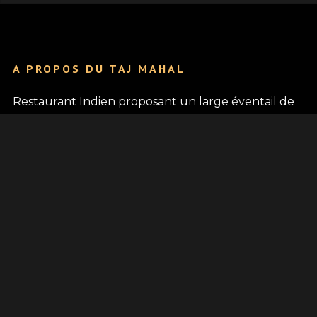
A PROPOS DU TAJ MAHAL
Restaurant Indien proposant un large éventail de
plats issus de différentes régions de l'Inde,
représentant diverses cuisines régionales telles
que la cuisine du Nord, du Sud, de l'Est et de
l'Ouest.
NOUS SITUER
935 Avenue de Miage
74170 Saint-Gervais-les-Bains