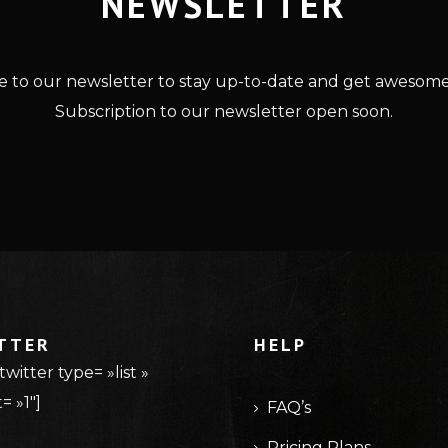
NEWSLETTER
e to our newsletter to stay up-to-date and get awesome
Subscription to our newsletter open soon.
TTER
HELP
witter type= »list »
= »1″]
FAQ’s
Pricing Plans